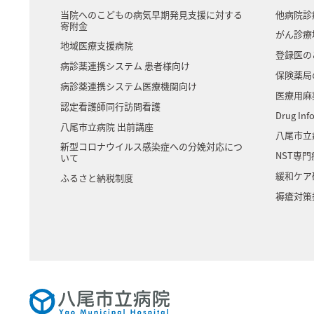
当院へのこどもの病気早期発見支援に対する
他病院診
寄附⾦
がん診療
地域医療支援病院
登録医の
病診薬連携システム 患者様向け
保険薬局
病診薬連携システム医療機関向け
医療用麻
認定看護師同行訪問看護
Drug Inf
八尾市立病院 出前講座
八尾市立
新型コロナウイルス感染症への分娩対応につ
NST専
いて
緩和ケア
ふるさと納税制度
褥瘡対策