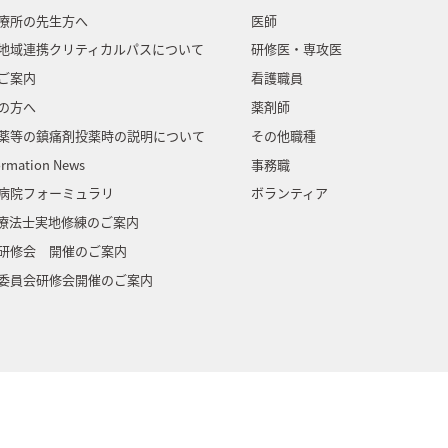
療所の先生方へ
医師
地域連携クリティカルパスについて
研修医・専攻医
ご案内
看護職員
の方へ
薬剤師
薬等の鎮痛剤投薬時の説明について
その他職種
ormation News
事務職
病院フォーミュラリ
ボランティア
門療法士実地修練のご案内
研修会 開催のご案内
委員会研修会開催のご案内