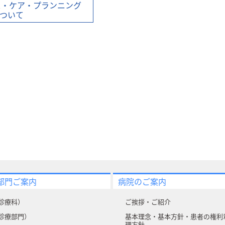
ス・ケア・プランニング
について
部門ご案内
病院のご案内
診療科）
ご挨拶・ご紹介
診療部門）
基本理念・基本方針・患者の権利
理方針