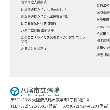
地域医療支援病院
登録医の
病診薬連携システム 患者様向け
保険薬局
病診薬連携システム医療機関向け
医療用麻
認定看護師同行訪問看護
Drug Inf
八尾市立病院 出前講座
八尾市立
新型コロナウイルス感染症への分娩対応につ
NST専
いて
緩和ケア
ふるさと納税制度
褥瘡対策
〒581-0069 大阪府八尾市龍華町1丁目3番1号
TEL: (072) 922-0881 (代表)
FAX: (072) 924-4820 (代表)