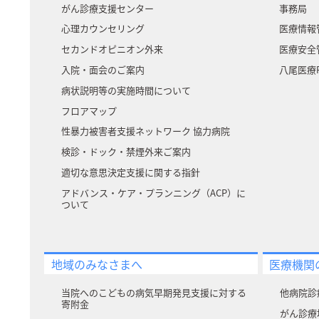
がん診療支援センター
事務局
心理カウンセリング
医療情報
セカンドオピニオン外来
医療安全
入院・面会のご案内
八尾医療P
病状説明等の実施時間について
フロアマップ
性暴力被害者支援ネットワーク 協力病院
検診・ドック・禁煙外来ご案内
適切な意思決定支援に関する指針
アドバンス・ケア・プランニング（ACP）に
ついて
地域のみなさまへ
医療機関
当院へのこどもの病気早期発見支援に対する
他病院診
寄附⾦
がん診療