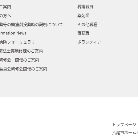
ご案内
看護職員
の方へ
薬剤師
薬等の鎮痛剤投薬時の説明について
その他職種
ormation News
事務職
病院フォーミュラリ
ボランティア
門療法士実地修練のご案内
研修会 開催のご案内
委員会研修会開催のご案内
トップページ
八尾市ホーム