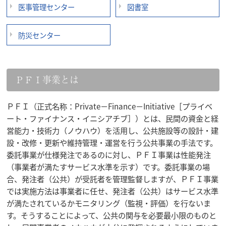
医事管理センター
図書室
防災センター
ＰＦＩ事業とは
ＰＦＩ（正式名称：Private－Finance－Initiative［プライベ
ート・ファイナンス・イニシアチブ］）とは、民間の資金と経
営能力・技術力（ノウハウ）を活用し、公共施設等の設計・建
設・改修・更新や維持管理・運営を行う公共事業の手法です。
委託事業が仕様発注であるのに対し、ＰＦＩ事業は性能発注
（事業者が満たすサービス水準を示す）です。委託事業の場
合、発注者（公共）が受託者を管理監督しますが、ＰＦＩ事業
では実施方法は事業者に任せ、発注者（公共）はサービス水準
が満たされているかモニタリング（監視・評価）を行ないま
す。そうすることによって、公共の関与を必要最小限のものと