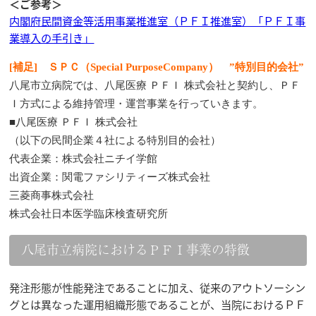
＜ご参考＞
内閣府民間資金等活用事業推進室（ＰＦＩ推進室）「ＰＦＩ事
業導入の手引き」
[補足] ＳＰＣ
（Special PurposeCompany） ”特別目的会社”
八尾市立病院では、八尾医療 ＰＦＩ 株式会社と契約し、ＰＦ
Ｉ方式による維持管理・運営事業を行っていきます。
■八尾医療 ＰＦＩ 株式会社
（以下の民間企業４社による特別目的会社）
代表企業：株式会社ニチイ学館
出資企業：関電ファシリティーズ株式会社
三菱商事株式会社
株式会社日本医学臨床検査研究所
八尾市立病院におけるＰＦＩ事業の特徴
発注形態が性能発注であることに加え、従来のアウトソーシン
グとは異なった運用組織形態であることが、当院におけるＰＦ