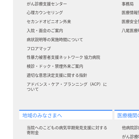
がん診療支援センター
事務局
心理カウンセリング
医療情報
セカンドオピニオン外来
医療安全
入院・面会のご案内
八尾医療P
病状説明等の実施時間について
フロアマップ
性暴力被害者支援ネットワーク 協力病院
検診・ドック・禁煙外来ご案内
適切な意思決定支援に関する指針
アドバンス・ケア・プランニング（ACP）に
ついて
地域のみなさまへ
医療機関
当院へのこどもの病気早期発見支援に対する
他病院診
寄附⾦
がん診療