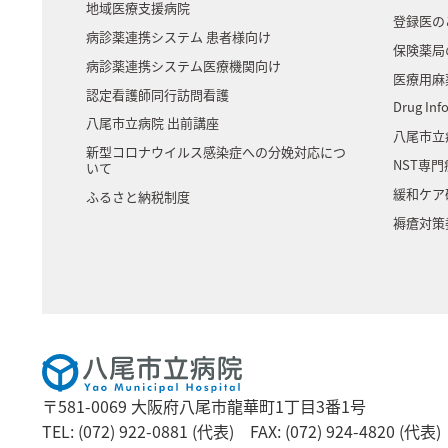
地域医療支援病院
登録医の
病診薬連携システム 患者様向け
保険薬局
病診薬連携システム医療機関向け
医療用麻
認定看護師同行訪問看護
Drug Inf
八尾市立病院 出前講座
八尾市立
新型コロナウイルス感染症への分娩対応につ
NST専
いて
緩和ケア
ふるさと納税制度
褥瘡対策
〒581-0069 大阪府八尾市龍華町1丁目3番1号
TEL: (072) 922-0881 (代表)
FAX: (072) 924-4820 (代表)