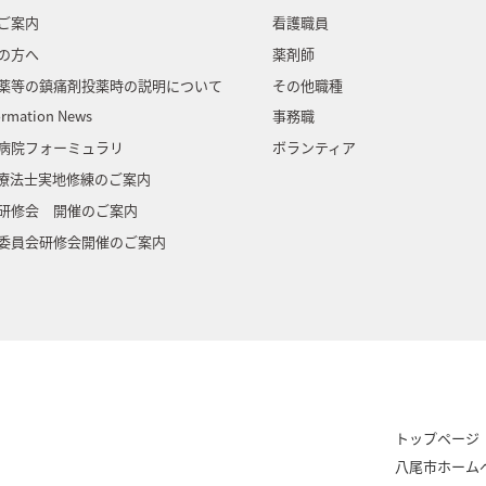
ご案内
看護職員
の方へ
薬剤師
薬等の鎮痛剤投薬時の説明について
その他職種
ormation News
事務職
病院フォーミュラリ
ボランティア
門療法士実地修練のご案内
研修会 開催のご案内
委員会研修会開催のご案内
トップページ
八尾市ホーム