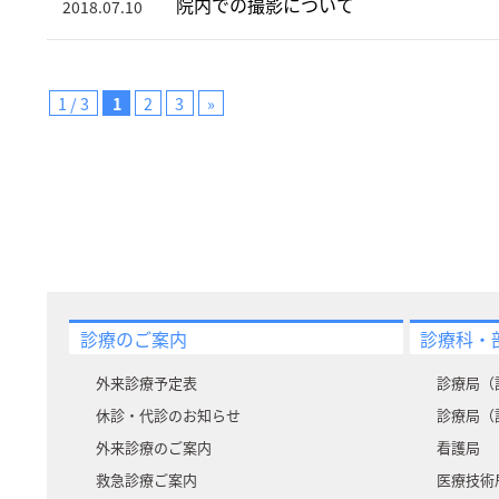
院内での撮影について
2018.07.10
1 / 3
1
2
3
»
診療のご案内
診療科・
外来診療予定表
診療局（
休診・代診のお知らせ
診療局（
外来診療のご案内
看護局
救急診療ご案内
医療技術