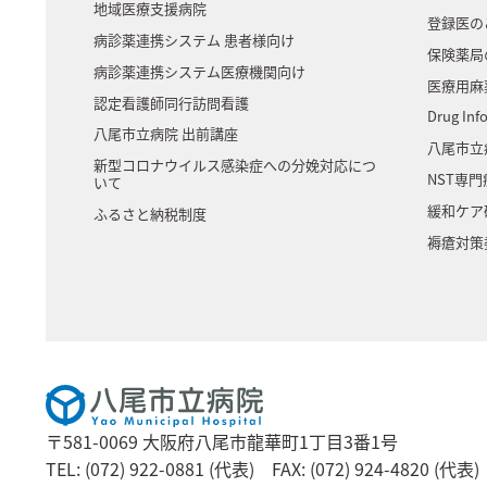
地域医療支援病院
登録医の
病診薬連携システム 患者様向け
保険薬局
病診薬連携システム医療機関向け
医療用麻
認定看護師同行訪問看護
Drug Inf
八尾市立病院 出前講座
八尾市立
新型コロナウイルス感染症への分娩対応につ
NST専
いて
緩和ケア
ふるさと納税制度
褥瘡対策
〒581-0069 大阪府八尾市龍華町1丁目3番1号
TEL: (072) 922-0881 (代表)
FAX: (072) 924-4820 (代表)