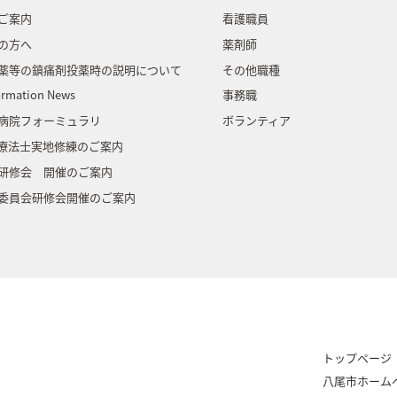
ご案内
看護職員
の方へ
薬剤師
薬等の鎮痛剤投薬時の説明について
その他職種
ormation News
事務職
病院フォーミュラリ
ボランティア
門療法士実地修練のご案内
研修会 開催のご案内
委員会研修会開催のご案内
トップページ
八尾市ホーム