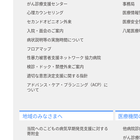
がん診療支援センター
事務局
心理カウンセリング
医療情報
セカンドオピニオン外来
医療安全
入院・面会のご案内
八尾医療P
病状説明等の実施時間について
フロアマップ
性暴力被害者支援ネットワーク 協力病院
検診・ドック・禁煙外来ご案内
適切な意思決定支援に関する指針
アドバンス・ケア・プランニング（ACP）に
ついて
地域のみなさまへ
医療機関
当院へのこどもの病気早期発見支援に対する
他病院診
寄附⾦
がん診療