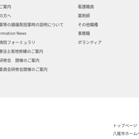
ご案内
看護職員
の方へ
薬剤師
薬等の鎮痛剤投薬時の説明について
その他職種
ormation News
事務職
病院フォーミュラリ
ボランティア
門療法士実地修練のご案内
研修会 開催のご案内
委員会研修会開催のご案内
トップページ
八尾市ホーム