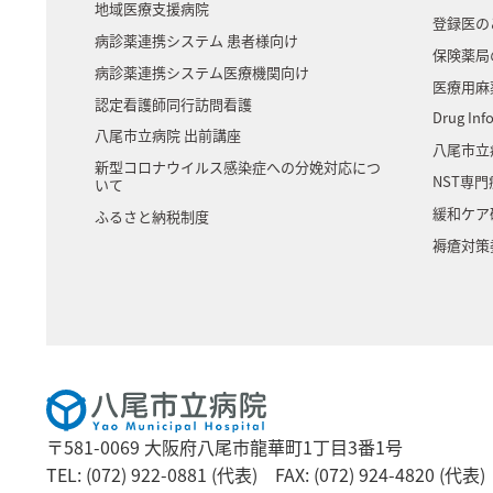
地域医療支援病院
登録医の
病診薬連携システム 患者様向け
保険薬局
病診薬連携システム医療機関向け
医療用麻
認定看護師同行訪問看護
Drug Inf
八尾市立病院 出前講座
八尾市立
新型コロナウイルス感染症への分娩対応につ
NST専
いて
緩和ケア
ふるさと納税制度
褥瘡対策
〒581-0069 大阪府八尾市龍華町1丁目3番1号
TEL: (072) 922-0881 (代表)
FAX: (072) 924-4820 (代表)