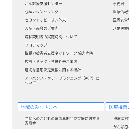
がん診療支援センター
事務局
心理カウンセリング
医療情報
セカンドオピニオン外来
医療安全
入院・面会のご案内
八尾医療P
病状説明等の実施時間について
フロアマップ
性暴力被害者支援ネットワーク 協力病院
検診・ドック・禁煙外来ご案内
適切な意思決定支援に関する指針
アドバンス・ケア・プランニング（ACP）に
ついて
地域のみなさまへ
医療機関
当院へのこどもの病気早期発見支援に対する
他病院診
寄附⾦
がん診療